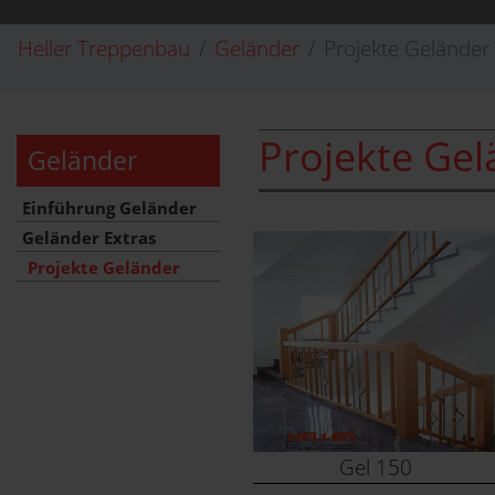
Heller Treppenbau
Geländer
Projekte Geländer
Projekte Gel
Geländer
Einführung Geländer
Geländer Extras
Projekte Geländer
Gel 150