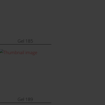
Gel 185
Gel 189