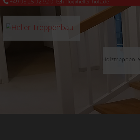
+49 98 25 92 92 0
info@heller-holz.de
Holztreppen