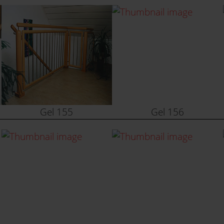
Gel 155
Gel 156