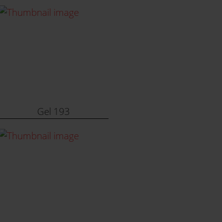
Gel 193