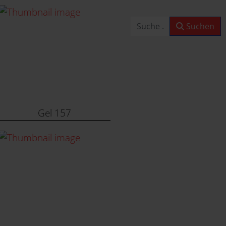
Betriebsurlaub
Suchen
Suchen
Wir haben
Betriebsurlaub
vom 10.08.2026
bis 30.08.2026,
KW 33/34/35,
ab dem 31.08.2026
sind wir wieder für Sie
da.
Gel 157
Betriebsurlaub
Wir haben
Betriebsurlaub
vom 10.08.2026
bis 30.08.2026,
KW 33/34/35,
ab dem 31.08.2026
sind wir wieder für Sie