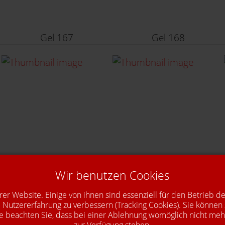
Gel 167
Gel 168
Gel 171
Gel 172
Wir benutzen Cookies
rer Website. Einige von ihnen sind essenziell für den Betrieb d
 Nutzererfahrung zu verbessern (Tracking Cookies). Sie können 
e beachten Sie, dass bei einer Ablehnung womöglich nicht mehr 
zur Verfügung stehen.