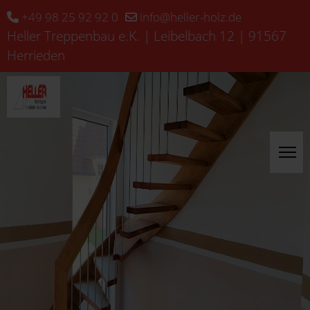
+49 98 25 92 92 0
info@heller-holz.de
Heller Treppenbau e.K. | Leibelbach 12 | 91567
Herrieden