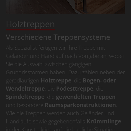
Betriebsurlaub
Wir haben Betriebsurlaub
vom 10.08.2026
Holztreppen
bis 30.08.2026,
KW 33/34/35,
Verschiedene Treppensysteme
ab dem 31.08.2026
sind wir wieder für Sie da.
Als Spezialist fertigen wir Ihre Treppe mit
Geländer und Handlauf nach Vorgabe an, wobei
Betriebsurlaub
Sie die Auswahl zwischen gängigen
Grundrissformen haben. Dazu zählen neben der
Wir haben Betriebsurlaub
geradläufigen
Holztreppe
, die
Bogen- oder
vom 10.08.2026
bis 30.08.2026,
Wendeltreppe
, die
Podesttreppe
, die
KW 33/34/35,
Spindeltreppe
, die
gewendelten Treppen
ab dem 31.08.2026
und besondere
Raumsparkonstruktionen
.
sind wir wieder für Sie da.
Wie die Treppen werden auch Geländer und
Handläufe sowie gegebenenfalls
Krümmlinge
in der Konstruktion auf die bauliche Situation