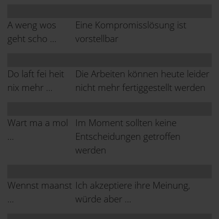
A weng wos
Eine Kompromisslösung ist
geht scho …
vorstellbar
Do laft fei heit
Die Arbeiten können heute leider
nix mehr …
nicht mehr fertiggestellt werden
Wart ma a mol
Im Moment sollten keine
…
Entscheidungen getroffen
werden
Wennst maanst
Ich akzeptiere ihre Meinung,
…
würde aber …