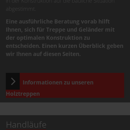
in der Konstruktion auf die bauliche Situation
abgestimmt.
Betriebsurlaub
Eine ausführliche Beratung vorab hilft
Wir haben Betriebsurlaub
Ihnen, sich für Treppe und Geländer mit
vom 10.08.2026
der optimalen Konstruktion zu
bis 30.08.2026,
KW 33/34/35,
entscheiden. Einen kurzen Überblick geben
ab dem 31.08.2026
wir Ihnen auf diesen Seiten.
sind wir wieder für Sie da.
Informationen zu unseren
Holztreppen
Handläufe