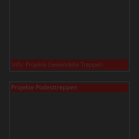
Info: Projekte Gewendelte Treppen
Projekte Podesttreppen