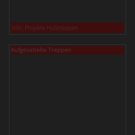
Info: Projekte Holztreppen
Aufgesattelte Treppen