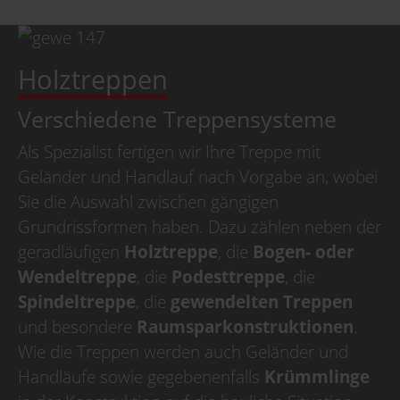
ab dem 31.08.2026
sind wir wieder für Sie da.
Holztreppen
Betriebsurlaub
Verschiedene Treppensysteme
Wir haben Betriebsurlaub
vom 10.08.2026
Als Spezialist fertigen wir Ihre Treppe mit
bis 30.08.2026,
Geländer und Handlauf nach Vorgabe an, wobei
KW 33/34/35,
ab dem 31.08.2026
Sie die Auswahl zwischen gängigen
sind wir wieder für Sie da.
Grundrissformen haben. Dazu zählen neben der
geradläufigen
Holztreppe
, die
Bogen- oder
Betriebsurlaub
Wendeltreppe
, die
Podesttreppe
, die
Spindeltreppe
, die
gewendelten Treppen
Wir haben Betriebsurlaub
vom 10.08.2026
und besondere
Raumsparkonstruktionen
.
bis 30.08.2026,
Wie die Treppen werden auch Geländer und
KW 33/34/35,
Handläufe sowie gegebenenfalls
Krümmlinge
ab dem 31.08.2026
sind wir wieder für Sie da.