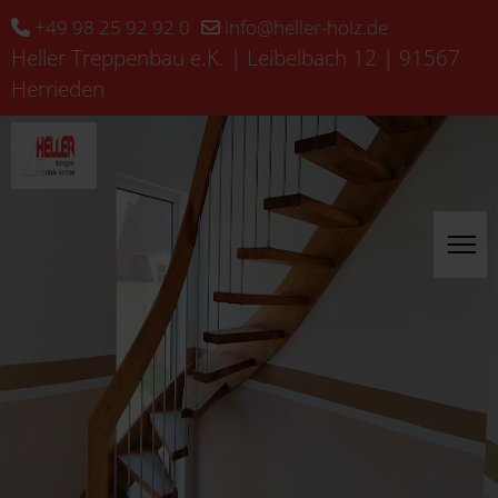
+49 98 25 92 92 0
info@heller-holz.de
Heller Treppenbau e.K. | Leibelbach 12 | 91567
Herrieden