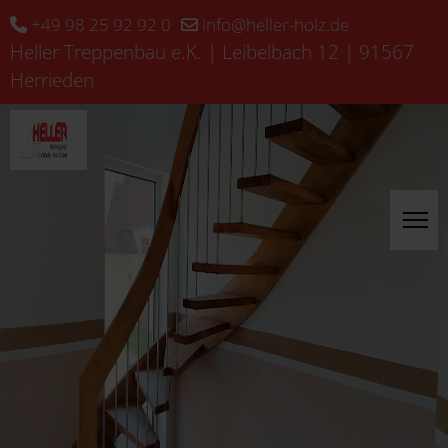
+49 98 25 92 92 0
info@heller-holz.de
Heller Treppenbau e.K. | Leibelbach 12 | 91567
Herrieden