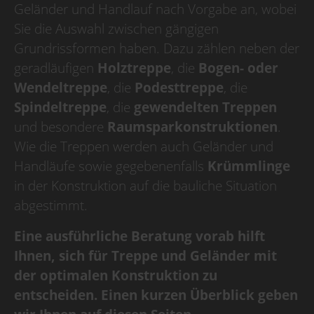
Geländer und Handlauf nach Vorgabe an, wobei
Betriebsurlaub
Sie die Auswahl zwischen gängigen
Grundrissformen haben. Dazu zählen neben der
Wir haben Betriebsurlaub
geradläufigen
Holztreppe
, die
Bogen- oder
vom 10.08.2026
bis 30.08.2026,
Wendeltreppe
, die
Podesttreppe
, die
KW 33/34/35,
Spindeltreppe
, die
gewendelten Treppen
ab dem 31.08.2026
und besondere
Raumsparkonstruktionen
.
sind wir wieder für Sie da.
Wie die Treppen werden auch Geländer und
Handläufe sowie gegebenenfalls
Krümmlinge
in der Konstruktion auf die bauliche Situation
abgestimmt.
Eine ausführliche Beratung vorab hilft
Ihnen, sich für Treppe und Geländer mit
der optimalen Konstruktion zu
entscheiden. Einen kurzen Überblick geben