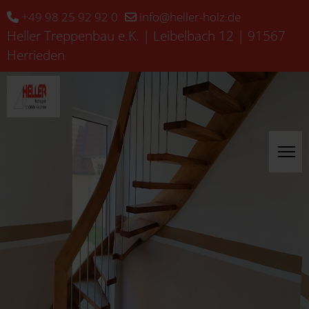
+49 98 25 92 92 0
info@heller-holz.de
Heller Treppenbau e.K. | Leibelbach 12 | 91567
Herrieden