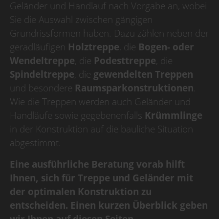
Geländer und Handlauf nach Vorgabe an, wobei
Betriebsurlaub
Sie die Auswahl zwischen gängigen
Grundrissformen haben. Dazu zählen neben der
Wir haben Betriebsurlaub
geradläufigen
Holztreppe
, die
Bogen- oder
vom 10.08.2026
bis 30.08.2026,
Wendeltreppe
, die
Podesttreppe
, die
KW 33/34/35,
Spindeltreppe
, die
gewendelten Treppen
ab dem 31.08.2026
und besondere
Raumsparkonstruktionen
.
sind wir wieder für Sie da.
Wie die Treppen werden auch Geländer und
Handläufe sowie gegebenenfalls
Krümmlinge
in der Konstruktion auf die bauliche Situation
abgestimmt.
Eine ausführliche Beratung vorab hilft
Ihnen, sich für Treppe und Geländer mit
der optimalen Konstruktion zu
entscheiden. Einen kurzen Überblick geben
wir Ihnen auf diesen Seiten.