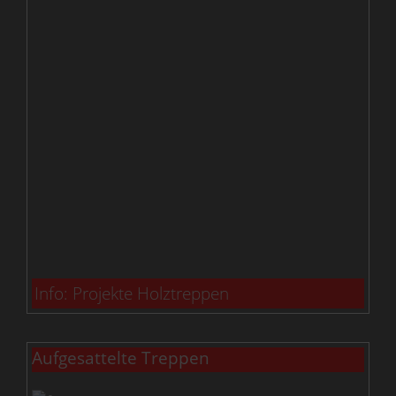
Info: Projekte Holztreppen
Aufgesattelte Treppen