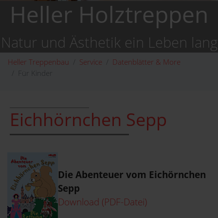
Heller Holztreppen
Natur und Ästhetik ein Leben lang
Heller Treppenbau
Service
Datenblätter & More
Für Kinder
Eichhörnchen Sepp
Die Abenteuer vom Eichörnchen
Sepp
Download (PDF-Datei)