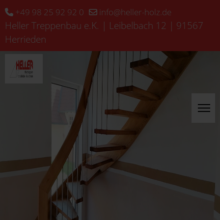
+49 98 25 92 92 0
info@heller-holz.de
Heller Treppenbau e.K. | Leibelbach 12 | 91567
Herrieden