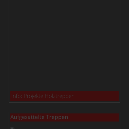
Info: Projekte Holztreppen
Aufgesattelte Treppen