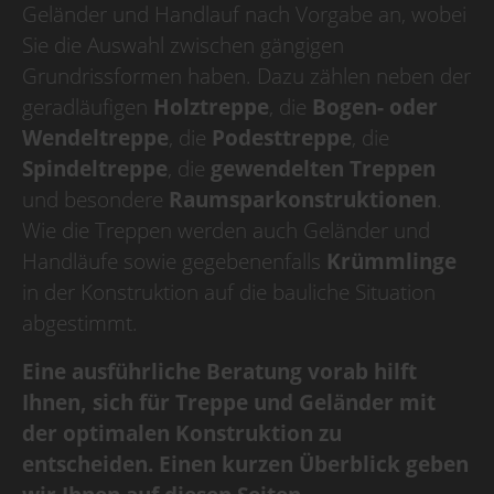
Geländer und Handlauf nach Vorgabe an, wobei
Betriebsurlaub
Sie die Auswahl zwischen gängigen
Grundrissformen haben. Dazu zählen neben der
Wir haben Betriebsurlaub
geradläufigen
Holztreppe
, die
Bogen- oder
vom 10.08.2026
bis 30.08.2026,
Wendeltreppe
, die
Podesttreppe
, die
KW 33/34/35,
Spindeltreppe
, die
gewendelten Treppen
ab dem 31.08.2026
und besondere
Raumsparkonstruktionen
.
sind wir wieder für Sie da.
Wie die Treppen werden auch Geländer und
Handläufe sowie gegebenenfalls
Krümmlinge
in der Konstruktion auf die bauliche Situation
abgestimmt.
Eine ausführliche Beratung vorab hilft
Ihnen, sich für Treppe und Geländer mit
der optimalen Konstruktion zu
entscheiden. Einen kurzen Überblick geben