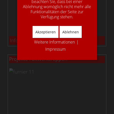
beachten Sie, dass bei einer
Ablehnung womöglich nicht mehr alle
Funktionalitäten der Seite zur
Verfügung stehen.
Akzeptieren
Ablehnen
Info: Gestemmte Treppen
Weitere Informationen
|
Impressum
Projekte Faltwerktreppen