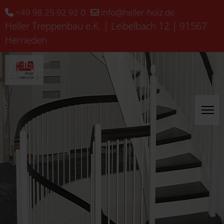
+49 98 25 92 92 0
info@heller-holz.de
Heller Treppenbau e.K. | Leibelbach 12 | 91567
Herrieden