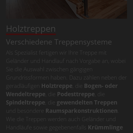
Betriebsurlaub
Wir haben Betriebsurlaub
vom 10.08.2026
Holztreppen
bis 30.08.2026,
KW 33/34/35,
Verschiedene Treppensysteme
ab dem 31.08.2026
sind wir wieder für Sie da.
Als Spezialist fertigen wir Ihre Treppe mit
Geländer und Handlauf nach Vorgabe an, wobei
Betriebsurlaub
Sie die Auswahl zwischen gängigen
Grundrissformen haben. Dazu zählen neben der
Wir haben Betriebsurlaub
geradläufigen
Holztreppe
, die
Bogen- oder
vom 10.08.2026
bis 30.08.2026,
Wendeltreppe
, die
Podesttreppe
, die
KW 33/34/35,
Spindeltreppe
, die
gewendelten Treppen
ab dem 31.08.2026
und besondere
Raumsparkonstruktionen
.
sind wir wieder für Sie da.
Wie die Treppen werden auch Geländer und
Handläufe sowie gegebenenfalls
Krümmlinge