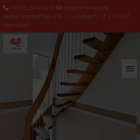
+49 98 25 92 92 0
info@heller-holz.de
Heller Treppenbau e.K. | Leibelbach 12 | 91567
Herrieden